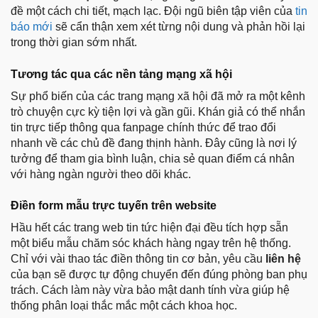
đề một cách chi tiết, mạch lạc. Đội ngũ biên tập viên của
tin
báo mới
sẽ cẩn thận xem xét từng nội dung và phản hồi lại
trong thời gian sớm nhất.
Tương tác qua các nền tảng mạng xã hội
Sự phổ biến của các trang mạng xã hội đã mở ra một kênh
trò chuyện cực kỳ tiện lợi và gần gũi. Khán giả có thể nhắn
tin trực tiếp thông qua fanpage chính thức để trao đổi
nhanh về các chủ đề đang thịnh hành. Đây cũng là nơi lý
tưởng để tham gia bình luận, chia sẻ quan điểm cá nhân
với hàng ngàn người theo dõi khác.
Điền form mẫu trực tuyến trên website
Hầu hết các trang web tin tức hiện đại đều tích hợp sẵn
một biểu mẫu chăm sóc khách hàng ngay trên hệ thống.
Chỉ với vài thao tác điền thông tin cơ bản, yêu cầu
liên hệ
của bạn sẽ được tự động chuyển đến đúng phòng ban phụ
trách. Cách làm này vừa bảo mật danh tính vừa giúp hệ
thống phân loại thắc mắc một cách khoa học.