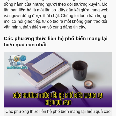
đồng hành của những người theo dõi thường xuyên. Mỗi
lần bạn
liên hệ
là một lần sợi dây gắn kết giữa trang web
và người dùng được thắt chặt. Chúng tôi luôn trân trọng
mọi cơ hội giao tiếp, từ đó tạo ra một không gian trao đổi
văn minh, thân thiện và vô cùng đáng tin cậy.
Các phương thức liên hệ phổ biến mang lại
hiệu quả cao nhất
Các phương thức liên hệ phổ biến mang lại hiệu quả cao