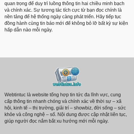
quan trọng để duy trì luồng thông tin hai chiều minh bạch
và chính xác. Sự tương tác tích cực từ bạn đọc chính là
nền tảng để hệ thống ngày càng phát triển. Hãy tiếp tục
đồng hành cùng tin báo mới để không bỏ lỡ bất kỳ sự kiện
hấp dẫn nào mỗi ngày.
Webtintuc là website tổng hợp tin tức đa lĩnh vực, cung
cấp thông tin nhanh chóng và chính xác về thời sự – xã
hội, kinh tế – thị trường, giải trí – showbiz, đời sống – sức
khỏe và công nghệ – số. Nội dung được cập nhật liên tục,
giúp người đọc nắm bắt xu hướng mới mỗi ngày.