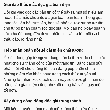
Giải đáp thắc mắc độc giả toàn diện
Đôi khi việc đọc các bản tin có thể gây ra một số hiểu lầm
hoặc thắc mắc chưa được giải tỏa hoàn toàn. Thông qua
thao tác
liên hệ
trực tiếp, bạn sẽ nhận được sự hỗ trợ tận
tình từ bộ phận chăm sóc độc giả. Mọi câu hỏi xoay quanh
các chủ đề nóng đều được phân tích và trả lời một cách
thấu đáo, rõ ràng nhất.
Tiếp nhận phản hồi để cải thiện chất lượng
Ý kiến đóng góp từ người dùng luôn là thước đo chính xác
nhất cho sự thành công của một trang tin. Bằng cách gửi
phản hồi về cho chúng tôi, bạn đang góp phần chỉ ra
những điểm cần khắc phục trong cách thức truyền tải.
Những lời nhận xét khách quan này sẽ được ghi nhận để
nâng cấp giao diện cũng như nội dung bài viết ngày một
tốt hơn.
Xây dựng cộng đồng độc giả trung thành
Một kênh truyền thông mạnh mẽ không thể thiếu đi sự