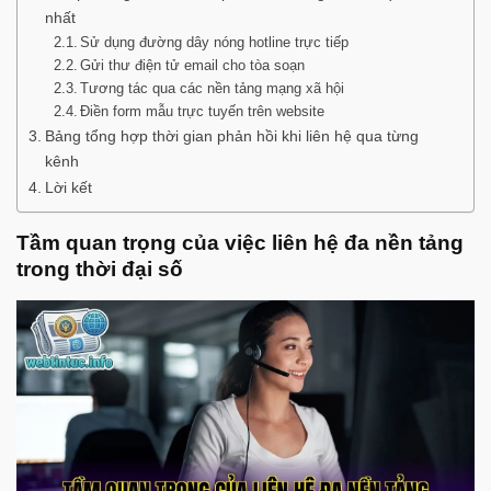
nhất
Sử dụng đường dây nóng hotline trực tiếp
Gửi thư điện tử email cho tòa soạn
Tương tác qua các nền tảng mạng xã hội
Điền form mẫu trực tuyến trên website
Bảng tổng hợp thời gian phản hồi khi liên hệ qua từng
kênh
Lời kết
Tầm quan trọng của việc liên hệ đa nền tảng
trong thời đại số