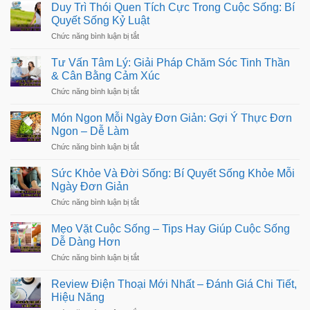
mẹo
Duy Trì Thói Quen Tích Cực Trong Cuộc Sống: Bí
Lại
trang
Trận
Quyết Sống Kỷ Luật
trí
Đấu
nhà
ở
Chức năng bình luận bị tắt
Chất
cửa
Duy
Lượng
đẹp,
Trì
Cao
Tư Vấn Tâm Lý: Giải Pháp Chăm Sóc Tinh Thần
đơn
Thói
giản
& Cân Bằng Cảm Xúc
Quen
và
Tích
ở
Chức năng bình luận bị tắt
tối
Cực
Tư
ưu
Trong
Vấn
không
Món Ngon Mỗi Ngày Đơn Giản: Gợi Ý Thực Đơn
Cuộc
Tâm
gian
Sống:
Ngon – Dễ Làm
Lý:
sống
Bí
Giải
ở
Chức năng bình luận bị tắt
Quyết
Pháp
Món
Sống
Chăm
Ngon
Kỷ
Sức Khỏe Và Đời Sống: Bí Quyết Sống Khỏe Mỗi
Sóc
Mỗi
Luật
Tinh
Ngày Đơn Giản
Ngày
Thần
Đơn
ở
Chức năng bình luận bị tắt
&
Giản:
Sức
Cân
Gợi
Khỏe
Bằng
Mẹo Vặt Cuộc Sống – Tips Hay Giúp Cuộc Sống
Ý
Và
Cảm
Thực
Dễ Dàng Hơn
Đời
Xúc
Đơn
Sống:
ở
Chức năng bình luận bị tắt
Ngon
Bí
Mẹo
–
Quyết
Vặt
Dễ
Review Điện Thoại Mới Nhất – Đánh Giá Chi Tiết,
Sống
Cuộc
Làm
Khỏe
Hiệu Năng
Sống
Mỗi
–