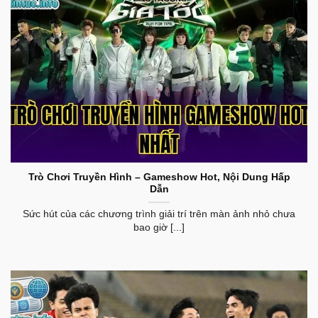
vào không gian văn hóa đặc sắc, đồng thời không
bỏ lỡ bất kỳ khoảnh khắc rực rỡ nào từ nền công
nghiệp giải trí toàn cầu.
Xem thêm:
tin tức doanh nghiệp
–
Hoạt Động, Thị Trường và Xu
Hướng
Trò Chơi Truyền Hình Gameshow Hot Nhất
Trò Chơi Truyền Hình – Gameshow Hot, Nội Dung Hấp
Dẫn
Sức hút của các chương trình giải trí trên màn ảnh nhỏ chưa
bao giờ [...]