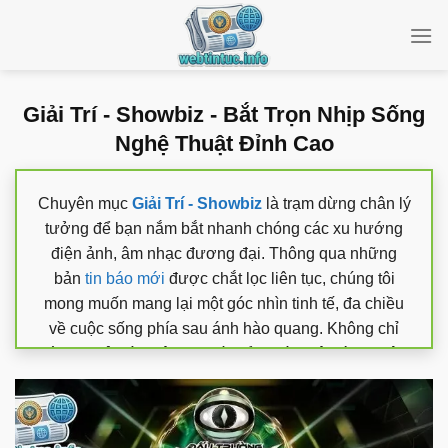
Bỏ
qua
nội
dung
Giải Trí - Showbiz - Bắt Trọn Nhịp Sống
Nghệ Thuật Đỉnh Cao
Chuyên mục
Giải Trí - Showbiz
là trạm dừng chân lý
tưởng để bạn nắm bắt nhanh chóng các xu hướng
điện ảnh, âm nhạc đương đại. Thông qua những
bản
tin báo mới
được chắt lọc liên tục, chúng tôi
mong muốn mang lại một góc nhìn tinh tế, đa chiều
về cuộc sống phía sau ánh hào quang. Không chỉ
dừng lại ở các thông tin bề nổi, chúng tôi còn đi sâu
phân tích những tác phẩm nghệ thuật và chặng
đường thăng hoa của các thần tượng. Hãy đồng
hành cùng
Giải Trí - Showbiz
mỗi ngày để thả hồn