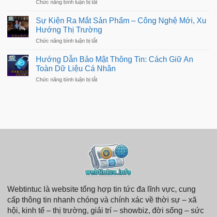
ở
Chức năng bình luận bị tắt
Ngày
Tips
Review
Đơn
Hay
Điện
Giản
Sự Kiện Ra Mắt Sản Phẩm – Công Nghệ Mới, Xu
Giúp
Thoại
Cuộc
Hướng Thị Trường
Mới
Sống
Nhất
ở
Chức năng bình luận bị tắt
Dễ
–
Sự
Dàng
Đánh
Kiện
Hơn
Hướng Dẫn Bảo Mật Thông Tin: Cách Giữ An
Giá
Ra
Chi
Toàn Dữ Liệu Cá Nhân
Mắt
Tiết,
Sản
ở
Chức năng bình luận bị tắt
Hiệu
Phẩm
Hướng
Năng
–
Dẫn
Công
Bảo
Nghệ
Mật
Mới,
Thông
Xu
Tin:
Hướng
Cách
Thị
Giữ
Trường
An
Toàn
Dữ
Liệu
Cá
Nhân
Webtintuc là website tổng hợp tin tức đa lĩnh vực, cung
cấp thông tin nhanh chóng và chính xác về thời sự – xã
hội, kinh tế – thị trường, giải trí – showbiz, đời sống – sức