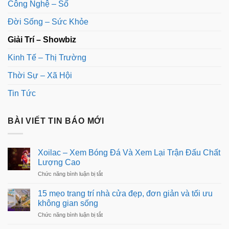
Công Nghệ – Số
Đời Sống – Sức Khỏe
Giải Trí – Showbiz
Kinh Tế – Thị Trường
Thời Sự – Xã Hội
Tin Tức
BÀI VIẾT TIN BÁO MỚI
Xoilac – Xem Bóng Đá Và Xem Lại Trận Đấu Chất
Lượng Cao
ở
Chức năng bình luận bị tắt
Xoilac
–
15 mẹo trang trí nhà cửa đẹp, đơn giản và tối ưu
Xem
không gian sống
Bóng
Đá
ở
Chức năng bình luận bị tắt
Và
15
Xem