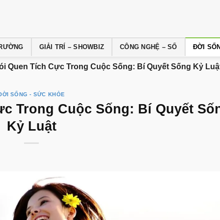
 TRƯỜNG
GIẢI TRÍ – SHOWBIZ
CÔNG NGHỆ – SỐ
ĐỜI SỐ
hói Quen Tích Cực Trong Cuộc Sống: Bí Quyết Sống Kỷ Luậ
ĐỜI SỐNG - SỨC KHỎE
ực Trong Cuộc Sống: Bí Quyết Số
Kỷ Luật