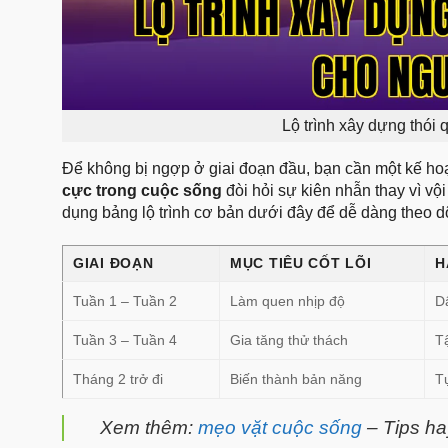
Lộ trình xây dựng thói
Để không bị ngợp ở giai đoạn đầu, bạn cần một kế hoạ
cực trong cuộc sống
đòi hỏi sự kiên nhẫn thay vì v
dụng bảng lộ trình cơ bản dưới đây để dễ dàng theo dõ
GIAI ĐOẠN
MỤC TIÊU CỐT LÕI
H
Tuần 1 – Tuần 2
Làm quen nhịp độ
D
Tuần 3 – Tuần 4
Gia tăng thử thách
Tậ
Tháng 2 trở đi
Biến thành bản năng
T
Xem thêm:
mẹo vặt cuộc sống
– Tips ha