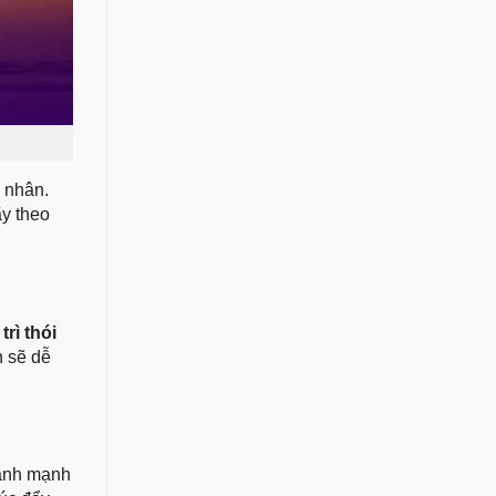
á nhân.
ãy theo
trì thói
n sẽ dễ
lành mạnh