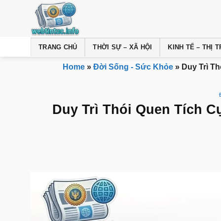
Bỏ
qua
nội
dung
TRANG CHỦ
THỜI SỰ – XÃ HỘI
KINH TẾ – THỊ
Home
»
Đời Sống - Sức Khỏe
»
Duy Trì T
Duy Trì Thói Quen Tích C