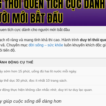
 quen tích cực dành cho người mới bắt đầu
ch rõ ràng và mang tính khả thi cao. Hành trình
duy trì thói qu
ội vã. Chuyên mục
đời sống – sức khỏe
luôn khuyến khích độc gi
i tiến độ.
ÀNH ĐỘNG CỤ THỂ
ậy sớm hơn 15 phút, uống đủ hai lít nước mỗi ngày.
p thể dục 30 phút, đọc ít nhất 10 trang sách.
ự động thực hiện không cần nhắc nhở, duy trì tư duy lạc quan.
y giúp cuộc sống dễ dàng hơn