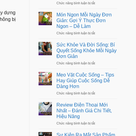
Cực
không
ở
Chức năng bình luận bị tắt
Trong
gian
Tư
Cuộc
sống
Vấn
ây dựng
Sống:
Món Ngon Mỗi Ngày Đơn
Tâm
Bí
không bị
Giản: Gợi Ý Thực Đơn
Lý:
Quyết
Ngon – Dễ Làm
Giải
Sống
Pháp
Kỷ
ở
Chức năng bình luận bị tắt
Chăm
Luật
Món
Sóc
Ngon
Tinh
Sức Khỏe Và Đời Sống: Bí
Mỗi
Thần
Quyết Sống Khỏe Mỗi Ngày
Ngày
&
Đơn Giản
Đơn
Cân
Giản:
Bằng
ở
Chức năng bình luận bị tắt
Gợi
Cảm
Sức
Ý
Xúc
Khỏe
Thực
Mẹo Vặt Cuộc Sống – Tips
Và
Đơn
Hay Giúp Cuộc Sống Dễ
Đời
Ngon
Dàng Hơn
Sống:
–
Bí
Dễ
ở
Chức năng bình luận bị tắt
Quyết
Làm
Mẹo
Sống
Vặt
Khỏe
Review Điện Thoại Mới
Cuộc
Mỗi
Nhất – Đánh Giá Chi Tiết,
Sống
Ngày
Hiệu Năng
–
Đơn
Tips
Giản
ở
Chức năng bình luận bị tắt
Hay
Review
Giúp
Điện
Cuộc
Sự Kiện Ra Mắt Sản Phẩm