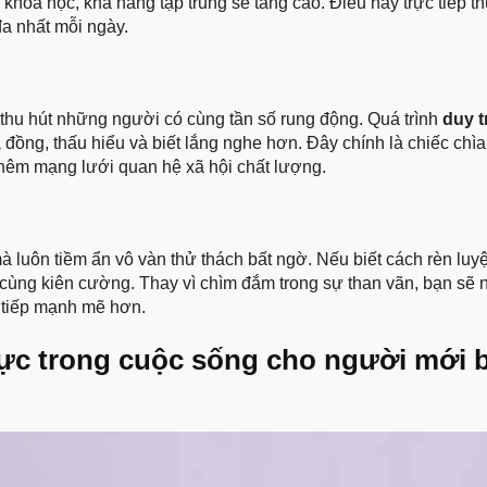
 khoa học, khả năng tập trung sẽ tăng cao. Điều này trực tiếp t
đa nhất mỗi ngày.
 thu hút những người có cùng tần số rung động. Quá trình
duy tr
 đồng, thấu hiểu và biết lắng nghe hơn. Đây chính là chiếc chì
thêm mạng lưới quan hệ xã hội chất lượng.
 luôn tiềm ẩn vô vàn thử thách bất ngờ. Nếu biết cách rèn luyệ
 cùng kiên cường. Thay vì chìm đắm trong sự than vãn, bạn sẽ 
c tiếp mạnh mẽ hơn.
h cực trong cuộc sống cho người mới 