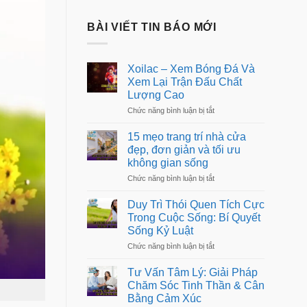
BÀI VIẾT TIN BÁO MỚI
Xoilac – Xem Bóng Đá Và
Xem Lại Trận Đấu Chất
Lượng Cao
ở
Chức năng bình luận bị tắt
Xoilac
–
15 mẹo trang trí nhà cửa
Xem
đẹp, đơn giản và tối ưu
Bóng
không gian sống
Đá
Và
ở
Chức năng bình luận bị tắt
Xem
15
Lại
mẹo
Trận
Duy Trì Thói Quen Tích Cực
trang
Đấu
Trong Cuộc Sống: Bí Quyết
trí
Chất
Sống Kỷ Luật
nhà
Lượng
cửa
Cao
ở
Chức năng bình luận bị tắt
đẹp,
Duy
đơn
Trì
giản
Tư Vấn Tâm Lý: Giải Pháp
Thói
và
Chăm Sóc Tinh Thần & Cân
Quen
tối
Bằng Cảm Xúc
Tích
ưu