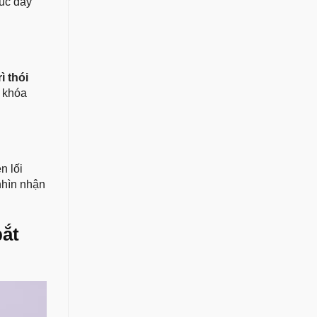
húc đẩy
ì thói
a khóa
n lối
nhìn nhận
bắt