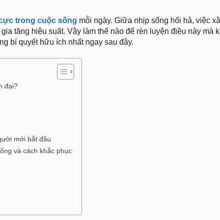
h cực trong cuộc sống
mỗi ngày. Giữa nhịp sống hối hả, việc x
gia tăng hiệu suất. Vậy làm thế nào để rèn luyện điều này mà 
g bí quyết hữu ích nhất ngay sau đây.
n đại?
người mới bắt đầu
 sống và cách khắc phục