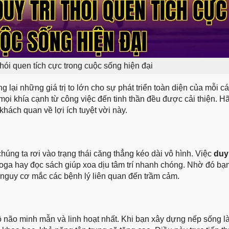
 thói quen tích cực trong cuộc sống hiện đại
 lại những giá trị to lớn cho sự phát triển toàn diện của mỗi c
mọi khía cạnh từ công việc đến tinh thần đều được cải thiện. H
hách quan về lợi ích tuyệt vời này.
úng ta rơi vào trạng thái căng thẳng kéo dài vô hình. Việc
duy 
yoga hay đọc sách giúp xoa dịu tâm trí nhanh chóng. Nhờ đó bạ
 nguy cơ mắc các bệnh lý liên quan đến trầm cảm.
ộ não minh mẫn và linh hoạt nhất. Khi bạn xây dựng nếp sống 