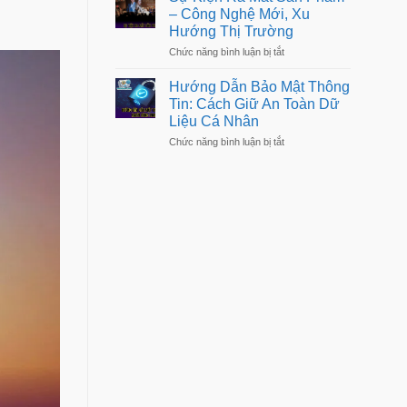
Thoại
Sống
– Công Nghệ Mới, Xu
Mới
Dễ
Hướng Thị Trường
Nhất
Dàng
–
Hơn
ở
Chức năng bình luận bị tắt
Đánh
Sự
Giá
Kiện
Chi
Hướng Dẫn Bảo Mật Thông
Ra
Tiết,
Tin: Cách Giữ An Toàn Dữ
Mắt
Hiệu
Liệu Cá Nhân
Sản
Năng
Phẩm
ở
Chức năng bình luận bị tắt
–
Hướng
Công
Dẫn
Nghệ
Bảo
Mới,
Mật
Xu
Thông
Hướng
Tin:
Thị
Cách
Trường
Giữ
An
Toàn
Dữ
Liệu
Cá
Nhân