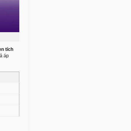
en tích
ả áp