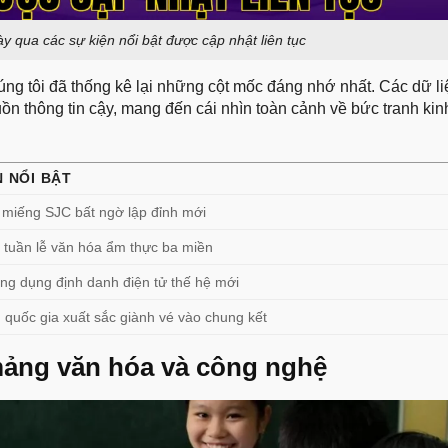
 qua các sự kiện nổi bật được cập nhật liên tục
úng tôi đã thống kê lại những cột mốc đáng nhớ nhất. Các dữ l
n thông tin cậy, mang đến cái nhìn toàn cảnh về bức tranh kinh
.
N NỔI BẬT
 miếng SJC bất ngờ lập đỉnh mới
 tuần lễ văn hóa ẩm thực ba miền
ng dụng định danh điện tử thế hệ mới
 quốc gia xuất sắc giành vé vào chung kết
mảng văn hóa và công nghệ