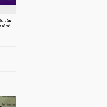
iệu
báo
 tế xã