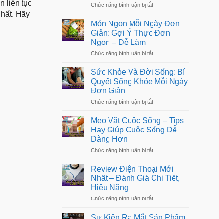
Cực
n liên tục
không
ở
Chức năng bình luận bị tắt
Trong
gian
Tư
nhất. Hãy
Cuộc
sống
Vấn
Sống:
Món Ngon Mỗi Ngày Đơn
Tâm
Bí
Giản: Gợi Ý Thực Đơn
Lý:
Quyết
Ngon – Dễ Làm
Giải
Sống
Pháp
Kỷ
ở
Chức năng bình luận bị tắt
Chăm
Luật
Món
Sóc
Ngon
Tinh
Sức Khỏe Và Đời Sống: Bí
Mỗi
Thần
Quyết Sống Khỏe Mỗi Ngày
Ngày
&
Đơn Giản
Đơn
Cân
Giản:
Bằng
ở
Chức năng bình luận bị tắt
Gợi
Cảm
Sức
Ý
Xúc
Khỏe
Thực
Mẹo Vặt Cuộc Sống – Tips
Và
Đơn
Hay Giúp Cuộc Sống Dễ
Đời
Ngon
Dàng Hơn
Sống:
–
Bí
Dễ
ở
Chức năng bình luận bị tắt
Quyết
Làm
Mẹo
Sống
Vặt
Khỏe
Review Điện Thoại Mới
Cuộc
Mỗi
Nhất – Đánh Giá Chi Tiết,
Sống
Ngày
Hiệu Năng
–
Đơn
Tips
Giản
ở
Chức năng bình luận bị tắt
Hay
Review
Giúp
Điện
Cuộc
Sự Kiện Ra Mắt Sản Phẩm