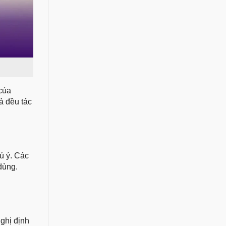
 của
ả đều tác
ú ý. Các
dùng.
ghị định