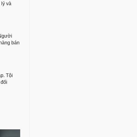
 lý và
 Người
 hàng bán
p. Tội
 đối