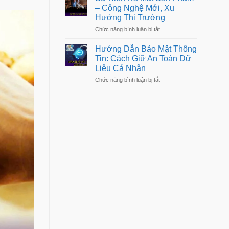
Thoại
Sống
– Công Nghệ Mới, Xu
Mới
Dễ
Hướng Thị Trường
Nhất
Dàng
–
Hơn
ở
Chức năng bình luận bị tắt
Đánh
Sự
Giá
Kiện
Chi
Hướng Dẫn Bảo Mật Thông
Ra
Tiết,
Tin: Cách Giữ An Toàn Dữ
Mắt
Hiệu
Liệu Cá Nhân
Sản
Năng
Phẩm
ở
Chức năng bình luận bị tắt
–
Hướng
Công
Dẫn
Nghệ
Bảo
Mới,
Mật
Xu
Thông
Hướng
Tin:
Thị
Cách
Trường
Giữ
An
Toàn
Dữ
Liệu
Cá
Nhân