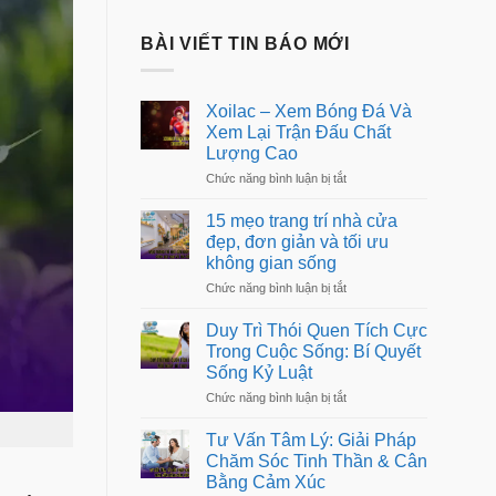
BÀI VIẾT TIN BÁO MỚI
Xoilac – Xem Bóng Đá Và
Xem Lại Trận Đấu Chất
Lượng Cao
ở
Chức năng bình luận bị tắt
Xoilac
–
15 mẹo trang trí nhà cửa
Xem
đẹp, đơn giản và tối ưu
Bóng
không gian sống
Đá
Và
ở
Chức năng bình luận bị tắt
Xem
15
Lại
mẹo
Trận
Duy Trì Thói Quen Tích Cực
trang
Đấu
Trong Cuộc Sống: Bí Quyết
trí
Chất
Sống Kỷ Luật
nhà
Lượng
cửa
Cao
ở
Chức năng bình luận bị tắt
đẹp,
Duy
đơn
Trì
giản
Tư Vấn Tâm Lý: Giải Pháp
Thói
và
Chăm Sóc Tinh Thần & Cân
Quen
tối
Bằng Cảm Xúc
Tích
ưu