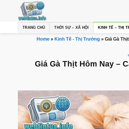
Bỏ
qua
nội
dung
TRANG CHỦ
THỜI SỰ – XÃ HỘI
KINH TẾ – THỊ
Home
»
Kinh Tế - Thị Trường
»
Giá Gà Thị
Giá Gà Thịt Hôm Nay – C