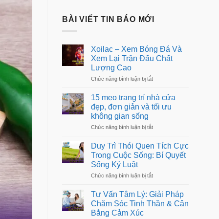
BÀI VIẾT TIN BÁO MỚI
Xoilac – Xem Bóng Đá Và
Xem Lại Trận Đấu Chất
Lượng Cao
ở
Chức năng bình luận bị tắt
Xoilac
–
15 mẹo trang trí nhà cửa
Xem
đẹp, đơn giản và tối ưu
Bóng
không gian sống
Đá
Và
ở
Chức năng bình luận bị tắt
Xem
15
Lại
mẹo
Trận
Duy Trì Thói Quen Tích Cực
trang
Đấu
Trong Cuộc Sống: Bí Quyết
trí
Chất
Sống Kỷ Luật
nhà
Lượng
cửa
Cao
ở
Chức năng bình luận bị tắt
đẹp,
Duy
đơn
Trì
giản
Tư Vấn Tâm Lý: Giải Pháp
Thói
và
Chăm Sóc Tinh Thần & Cân
Quen
tối
Bằng Cảm Xúc
Tích
ưu