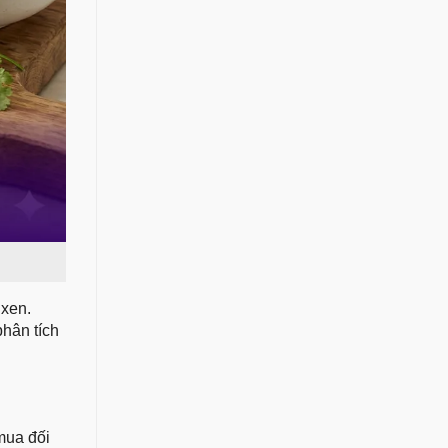
 xen.
phân tích
mua đối