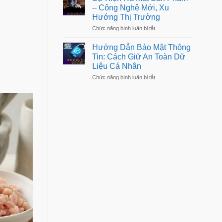
Thoại
Sống
– Công Nghệ Mới, Xu
Mới
Dễ
Hướng Thị Trường
Nhất
Dàng
–
Hơn
ở
Chức năng bình luận bị tắt
Đánh
Sự
Giá
Kiện
Chi
Hướng Dẫn Bảo Mật Thông
Ra
Tiết,
Tin: Cách Giữ An Toàn Dữ
Mắt
Hiệu
Liệu Cá Nhân
Sản
Năng
Phẩm
ở
Chức năng bình luận bị tắt
–
Hướng
Công
Dẫn
Nghệ
Bảo
Mới,
Mật
Xu
Thông
Hướng
Tin:
Thị
Cách
Trường
Giữ
An
Toàn
Dữ
Liệu
Cá
Nhân