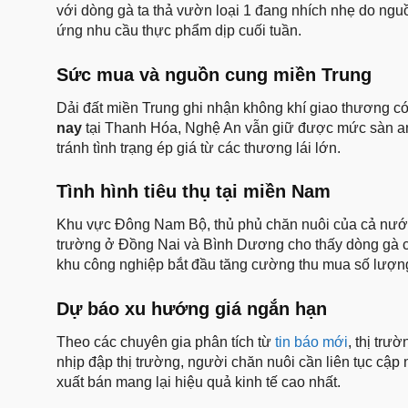
với dòng gà ta thả vườn loại 1 đang nhích nhẹ do ngu
ứng nhu cầu thực phẩm dịp cuối tuần.
Sức mua và nguồn cung miền Trung
Dải đất miền Trung ghi nhận không khí giao thương có
nay
tại Thanh Hóa, Nghệ An vẫn giữ được mức sàn an t
tránh tình trạng ép giá từ các thương lái lớn.
Tình hình tiêu thụ tại miền Nam
Khu vực Đông Nam Bộ, thủ phủ chăn nuôi của cả nước,
trường ở Đồng Nai và Bình Dương cho thấy dòng gà côn
khu công nghiệp bắt đầu tăng cường thu mua số lượn
Dự báo xu hướng giá ngắn hạn
Theo các chuyên gia phân tích từ
tin báo mới
, thị trư
nhịp đập thị trường, người chăn nuôi cần liên tục cập
xuất bán mang lại hiệu quả kinh tế cao nhất.