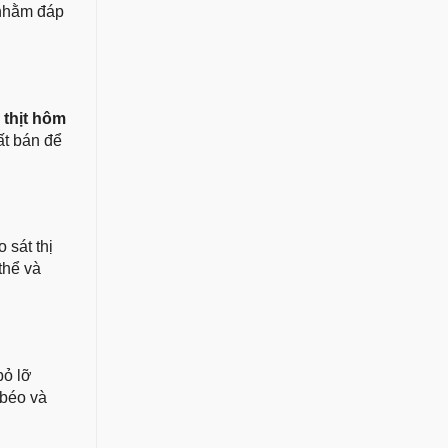
 nhằm đáp
 thịt hôm
ất bán để
 sát thị
thể và
bỏ lỡ
 béo và