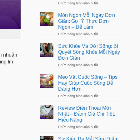
Cực
không
ở
Chức năng bình luận bị tắt
Trong
gian
Tư
Cuộc
sống
Vấn
Sống:
Món Ngon Mỗi Ngày Đơn
Tâm
Bí
Giản: Gợi Ý Thực Đơn
Lý:
Quyết
Ngon – Dễ Làm
Giải
Sống
Pháp
Kỷ
ở
Chức năng bình luận bị tắt
Chăm
Luật
Món
Sóc
Ngon
Tinh
Sức Khỏe Và Đời Sống: Bí
Mỗi
Thần
Quyết Sống Khỏe Mỗi Ngày
Ngày
ợi nhuận
&
Đơn Giản
Đơn
Cân
ng tin
Giản:
Bằng
ở
Chức năng bình luận bị tắt
Gợi
Cảm
Sức
Ý
Xúc
Khỏe
Thực
Mẹo Vặt Cuộc Sống – Tips
Và
Đơn
Hay Giúp Cuộc Sống Dễ
Đời
Ngon
Dàng Hơn
Sống:
–
Bí
Dễ
ở
Chức năng bình luận bị tắt
Quyết
Làm
Mẹo
Sống
Vặt
Khỏe
Review Điện Thoại Mới
Cuộc
Mỗi
Nhất – Đánh Giá Chi Tiết,
Sống
Ngày
Hiệu Năng
–
Đơn
Tips
Giản
ở
Chức năng bình luận bị tắt
Hay
Review
Giúp
Điện
Cuộc
Sự Kiện Ra Mắt Sản Phẩm