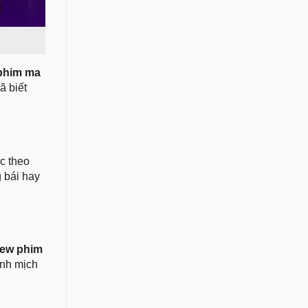
phim ma
ã biết
ọc theo
 bái hay
iew phim
ĩnh mịch