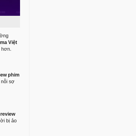
ường
 ma Việt
n hơn.
iew phim
 nỗi sợ
i
review
ời bị ảo