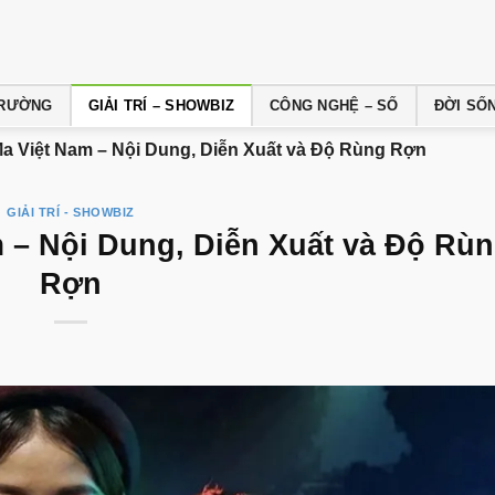
 TRƯỜNG
GIẢI TRÍ – SHOWBIZ
CÔNG NGHỆ – SỐ
ĐỜI SỐ
a Việt Nam – Nội Dung, Diễn Xuất và Độ Rùng Rợn
GIẢI TRÍ - SHOWBIZ
 – Nội Dung, Diễn Xuất và Độ Rù
Rợn