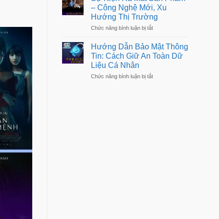
Thoại
Sống
– Công Nghệ Mới, Xu
Mới
Dễ
Hướng Thị Trường
Nhất
Dàng
–
Hơn
ở
Chức năng bình luận bị tắt
Đánh
Sự
Giá
Kiện
Chi
Hướng Dẫn Bảo Mật Thông
Ra
Tiết,
Tin: Cách Giữ An Toàn Dữ
Mắt
Hiệu
Liệu Cá Nhân
Sản
Năng
Phẩm
ở
Chức năng bình luận bị tắt
–
Hướng
Công
Dẫn
Nghệ
Bảo
Mới,
Mật
Xu
Thông
Hướng
Tin:
Thị
Cách
Trường
Giữ
An
Toàn
Dữ
Liệu
Cá
Nhân