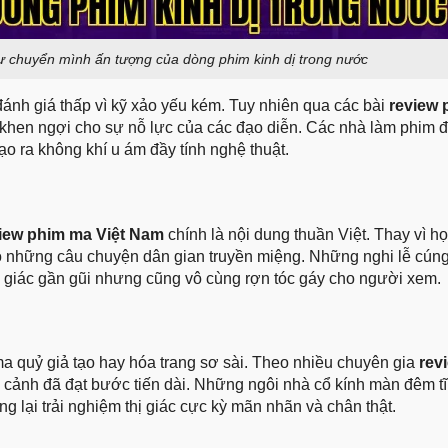
 chuyển mình ấn tượng của dòng phim kinh dị trong nước
đánh giá thấp vì kỹ xảo yếu kém. Tuy nhiên qua các bài
review 
khen ngợi cho sự nỗ lực của các đạo diễn. Các nhà làm phim đ
ạo ra không khí u ám đầy tính nghệ thuật.
iew phim ma Việt Nam
chính là nội dung thuần Việt. Thay vì h
o những câu chuyện dân gian truyền miệng. Những nghi lễ cúng
 giác gần gũi nhưng cũng vô cùng rợn tóc gáy cho người xem.
a quỷ giả tạo hay hóa trang sơ sài. Theo nhiều chuyên gia
rev
 cảnh đã đạt bước tiến dài. Những ngôi nhà cổ kính màn đêm t
g lại trải nghiệm thị giác cực kỳ mãn nhãn và chân thật.