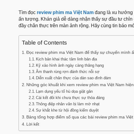
Tìm đọc
review phim ma Việt Nam
đang là xu hướng k
ấn tượng. Khán giả dễ dàng nhận thấy sự đầu tư chỉn c
đầy chân thực trên màn ảnh rộng. Hãy cùng tin báo mới
Table of Contents
Đọc review phim ma Việt Nam để thấy sự chuyển mình 
Kịch bản khai thác tâm linh bản địa
Kỹ xảo hình ảnh ngày càng thăng hạng
Âm thanh rùng rợn đánh thức nỗi sợ
Diễn xuất chân thực của dàn sao đình đám
Những góc khuất khi xem review phim ma Việt Nam hiện
Lạm dụng yếu tố hù dọa giật gân
Cái kết đôi khi chưa thực sự thỏa đáng
Thông điệp nhân văn bị làm mờ nhạt
Sự khắt khe từ hội đồng kiểm duyệt
Bảng tổng hợp điểm số qua các bài review phim ma Việ
Lời kết