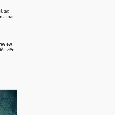
á tác
n ai oán
review
iễn viên