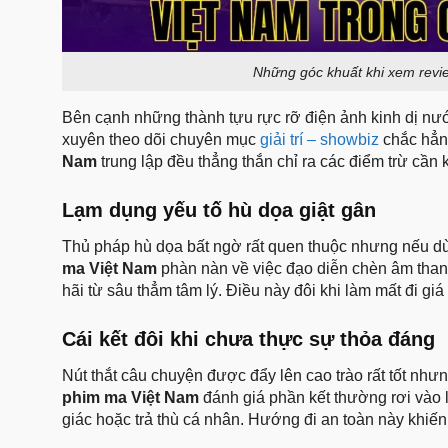
Những góc khuất khi xem revie
Bên cạnh những thành tựu rực rỡ điện ảnh kinh dị nư
xuyên theo dõi chuyên mục
giải trí – showbiz
chắc hẳn 
Nam
trung lập đều thẳng thắn chỉ ra các điểm trừ cầ
Lạm dụng yếu tố hù dọa giật gân
Thủ pháp hù dọa bất ngờ rất quen thuộc nhưng nếu dù
ma Việt Nam
phàn nàn về việc đạo diễn chèn âm thanh
hãi từ sâu thẳm tâm lý. Điều này đôi khi làm mất đi giá 
Cái kết đôi khi chưa thực sự thỏa đáng
Nút thắt câu chuyện được đẩy lên cao trào rất tốt nhưn
phim ma Việt Nam
đánh giá phần kết thường rơi vào l
giác hoặc trả thù cá nhân. Hướng đi an toàn này khiế