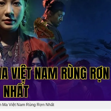
m Ma Việt Nam Rùng Rợn Nhất