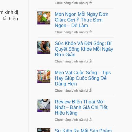
Cực
không
ở
Chức năng bình luận bị tắt
Trong
gian
Tư
Cuộc
sống
m kinh dị
Vấn
Sống:
Món Ngon Mỗi Ngày Đơn
Tâm
Bí
 tái hiện
Giản: Gợi Ý Thực Đơn
Lý:
Quyết
Ngon – Dễ Làm
Giải
Sống
Pháp
Kỷ
ở
Chức năng bình luận bị tắt
Chăm
Luật
Món
Sóc
Ngon
Tinh
Sức Khỏe Và Đời Sống: Bí
Mỗi
Thần
Quyết Sống Khỏe Mỗi Ngày
Ngày
&
Đơn Giản
Đơn
Cân
Giản:
Bằng
ở
Chức năng bình luận bị tắt
Gợi
Cảm
Sức
Ý
Xúc
Khỏe
Thực
Mẹo Vặt Cuộc Sống – Tips
Và
Đơn
Hay Giúp Cuộc Sống Dễ
Đời
Ngon
Dàng Hơn
Sống:
–
Bí
Dễ
ở
Chức năng bình luận bị tắt
Quyết
Làm
Mẹo
Sống
Vặt
Khỏe
Review Điện Thoại Mới
Cuộc
Mỗi
Nhất – Đánh Giá Chi Tiết,
Sống
Ngày
Hiệu Năng
–
Đơn
Tips
Giản
ở
Chức năng bình luận bị tắt
Hay
Review
Giúp
Điện
Cuộc
Sự Kiện Ra Mắt Sản Phẩm