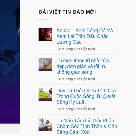
BÀI VIẾT TIN BÁO MỚI
Xoilac – Xem Bóng Đá Và
Xem Lại Trận Đấu Chất
Lượng Cao
ở
Chức năng bình luận bị tắt
Xoilac
–
15 mẹo trang trí nhà cửa
Xem
đẹp, đơn giản và tối ưu
Bóng
không gian sống
Đá
Và
ở
Chức năng bình luận bị tắt
Xem
15
Lại
mẹo
Trận
Duy Trì Thói Quen Tích Cực
trang
Đấu
Trong Cuộc Sống: Bí Quyết
trí
Chất
Sống Kỷ Luật
nhà
Lượng
cửa
Cao
ở
Chức năng bình luận bị tắt
đẹp,
Duy
đơn
Trì
giản
Tư Vấn Tâm Lý: Giải Pháp
Thói
và
Chăm Sóc Tinh Thần & Cân
Quen
tối
Bằng Cảm Xúc
Tích
ưu