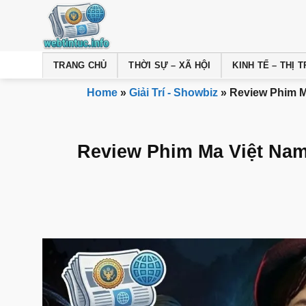
Bỏ
qua
nội
dung
TRANG CHỦ
THỜI SỰ – XÃ HỘI
KINH TẾ – THỊ
Home
»
Giải Trí - Showbiz
»
Review Phim M
Review Phim Ma Việt Nam