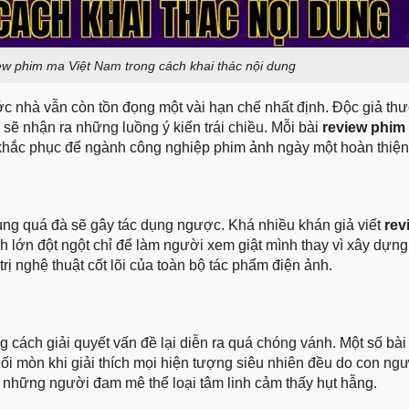
w phim ma Việt Nam trong cách khai thác nội dung
ớc nhà vẫn còn tồn đọng một vài hạn chế nhất định. Độc giả th
sẽ nhận ra những luồng ý kiến trái chiều. Mỗi bài
review phim
n khắc phục để ngành công nghiệp phim ảnh ngày một hoàn thiệ
ng quá đà sẽ gây tác dụng ngược. Khá nhiều khán giả viết
rev
 lớn đột ngột chỉ để làm người xem giật mình thay vì xây dựng
trị nghệ thuật cốt lõi của toàn bộ tác phẩm điện ảnh.
g cách giải quyết vấn đề lại diễn ra quá chóng vánh. Một số bà
ối mòn khi giải thích mọi hiện tượng siêu nhiên đều do con ngư
n những người đam mê thể loại tâm linh cảm thấy hụt hẫng.