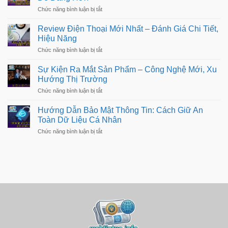
Xúc
Đơn
Sống:
ở
Chức năng bình luận bị tắt
Ngon
Bí
Mẹo
–
Quyết
Vặt
Dễ
Review Điện Thoại Mới Nhất – Đánh Giá Chi Tiết,
Sống
Cuộc
Làm
Khỏe
Hiệu Năng
Sống
Mỗi
–
ở
Chức năng bình luận bị tắt
Ngày
Tips
Review
Đơn
Hay
Điện
Giản
Sự Kiện Ra Mắt Sản Phẩm – Công Nghệ Mới, Xu
Giúp
Thoại
Cuộc
Hướng Thị Trường
Mới
Sống
Nhất
ở
Chức năng bình luận bị tắt
Dễ
–
Sự
Dàng
Đánh
Kiện
Hơn
Hướng Dẫn Bảo Mật Thông Tin: Cách Giữ An
Giá
Ra
Chi
Toàn Dữ Liệu Cá Nhân
Mắt
Tiết,
Sản
ở
Chức năng bình luận bị tắt
Hiệu
Phẩm
Hướng
Năng
–
Dẫn
Công
Bảo
Nghệ
Mật
Mới,
Thông
Xu
Tin:
Hướng
Cách
Thị
Giữ
Trường
An
Toàn
Dữ
Liệu