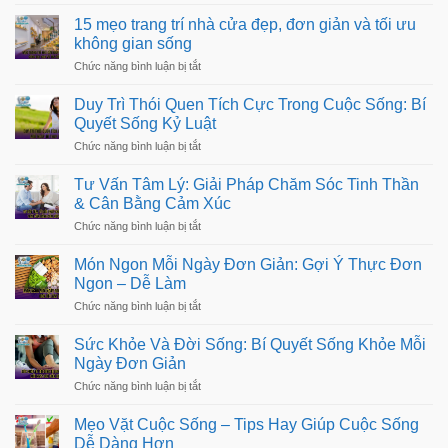
–
15 mẹo trang trí nhà cửa đẹp, đơn giản và tối ưu
Xem
không gian sống
Bóng
Đá
ở
Chức năng bình luận bị tắt
Và
15
Xem
mẹo
Duy Trì Thói Quen Tích Cực Trong Cuộc Sống: Bí
Lại
trang
Trận
Quyết Sống Kỷ Luật
trí
Đấu
nhà
ở
Chức năng bình luận bị tắt
Chất
cửa
Duy
Lượng
đẹp,
Trì
Cao
Tư Vấn Tâm Lý: Giải Pháp Chăm Sóc Tinh Thần
đơn
Thói
giản
& Cân Bằng Cảm Xúc
Quen
và
Tích
ở
Chức năng bình luận bị tắt
tối
Cực
Tư
ưu
Trong
Vấn
không
Món Ngon Mỗi Ngày Đơn Giản: Gợi Ý Thực Đơn
Cuộc
Tâm
gian
Sống:
Ngon – Dễ Làm
Lý:
sống
Bí
Giải
ở
Chức năng bình luận bị tắt
Quyết
Pháp
Món
Sống
Chăm
Ngon
Kỷ
Sức Khỏe Và Đời Sống: Bí Quyết Sống Khỏe Mỗi
Sóc
Mỗi
Luật
Tinh
Ngày Đơn Giản
Ngày
Thần
Đơn
ở
Chức năng bình luận bị tắt
&
Giản:
Sức
Cân
Gợi
Khỏe
Bằng
Mẹo Vặt Cuộc Sống – Tips Hay Giúp Cuộc Sống
Ý
Và
Cảm
Thực
Dễ Dàng Hơn
Đời