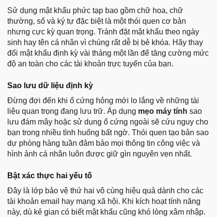
Sử dụng mật khẩu phức tạp bao gồm chữ hoa, chữ
thường, số và ký tự đặc biệt là một thói quen cơ bản
nhưng cực kỳ quan trọng. Tránh đặt mật khẩu theo ngày
sinh hay tên cá nhân vì chúng rất dễ bị bẻ khóa. Hãy thay
đổi mật khẩu định kỳ vài tháng một lần để tăng cường mức
độ an toàn cho các tài khoản trực tuyến của bạn.
Sao lưu dữ liệu định kỳ
Đừng đợi đến khi ổ cứng hỏng mới lo lắng về những tài
liệu quan trọng đang lưu trữ. Áp dụng
mẹo máy tính
sao
lưu đám mây hoặc sử dụng ổ cứng ngoài sẽ cứu nguy cho
bạn trong nhiều tình huống bất ngờ. Thói quen tạo bản sao
dự phòng hàng tuần đảm bảo mọi thông tin công việc và
hình ảnh cá nhân luôn được giữ gìn nguyên vẹn nhất.
Bật xác thực hai yếu tố
Đây là lớp bảo vệ thứ hai vô cùng hiệu quả dành cho các
tài khoản email hay mạng xã hội. Khi kích hoạt tính năng
này, dù kẻ gian có biết mật khẩu cũng khó lòng xâm nhập.