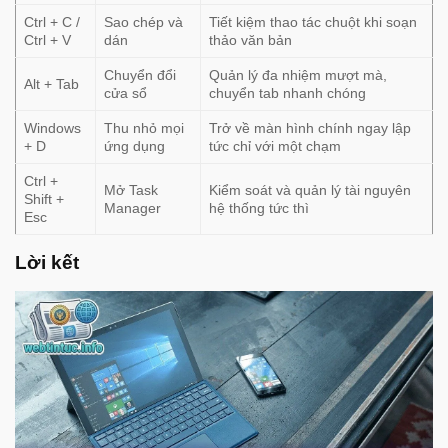
Ctrl + C /
Sao chép và
Tiết kiệm thao tác chuột khi soạn
Ctrl + V
dán
thảo văn bản
Chuyển đổi
Quản lý đa nhiệm mượt mà,
Alt + Tab
cửa sổ
chuyển tab nhanh chóng
Windows
Thu nhỏ mọi
Trở về màn hình chính ngay lập
+ D
ứng dụng
tức chỉ với một chạm
Ctrl +
Mở Task
Kiểm soát và quản lý tài nguyên
Shift +
Manager
hệ thống tức thì
Esc
Lời kết