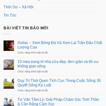
Thời Sự – Xã Hội
Tin Tức
BÀI VIẾT TIN BÁO MỚI
Xoilac – Xem Bóng Đá Và Xem Lại Trận Đấu Chất
Lượng Cao
ở
Chức năng bình luận bị tắt
Xoilac
–
15 mẹo trang trí nhà cửa đẹp, đơn giản và tối ưu
Xem
không gian sống
Bóng
Đá
ở
Chức năng bình luận bị tắt
Và
15
Xem
mẹo
Duy Trì Thói Quen Tích Cực Trong Cuộc Sống: Bí
Lại
trang
Trận
Quyết Sống Kỷ Luật
trí
Đấu
nhà
ở
Chức năng bình luận bị tắt
Chất
cửa
Duy
Lượng
đẹp,
Trì
Cao
Tư Vấn Tâm Lý: Giải Pháp Chăm Sóc Tinh Thần
đơn
Thói
giản
& Cân Bằng Cảm Xúc
Quen