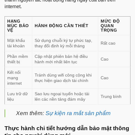
internet.
HẠNG
MỨC ĐỘ
MỤC BẢO
HÀNH ĐỘNG CẦN THIẾT
QUAN
VỆ
TRỌNG
Mật khẩu
Sử dụng chuỗi ký tự phức tạp,
Rất cao
tài khoản
thay đổi định kỳ mỗi tháng
Phần mềm
Cập nhật phiên bản hệ điều
Cao
thiết bị
hành mới nhất liên tục
Kết nối
Tránh dùng wifi công cộng khi
mạng
Cao
thực hiện giao dịch tài chính
internet
Lưu trữ dữ
Sao lưu ngoại tuyến hoặc tải
Trung bình
liệu
lên các nền tảng đám mây
Xem thêm:
Sự kiện ra mắt sản phẩm
Thực hành chi tiết hướng dẫn bảo mật thông