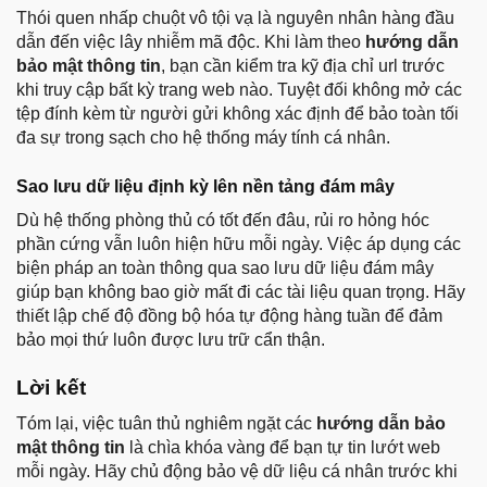
Thói quen nhấp chuột vô tội vạ là nguyên nhân hàng đầu
dẫn đến việc lây nhiễm mã độc. Khi làm theo
hướng dẫn
bảo mật thông tin
, bạn cần kiểm tra kỹ địa chỉ url trước
khi truy cập bất kỳ trang web nào. Tuyệt đối không mở các
tệp đính kèm từ người gửi không xác định để bảo toàn tối
đa sự trong sạch cho hệ thống máy tính cá nhân.
Sao lưu dữ liệu định kỳ lên nền tảng đám mây
Dù hệ thống phòng thủ có tốt đến đâu, rủi ro hỏng hóc
phần cứng vẫn luôn hiện hữu mỗi ngày. Việc áp dụng các
biện pháp an toàn thông qua sao lưu dữ liệu đám mây
giúp bạn không bao giờ mất đi các tài liệu quan trọng. Hãy
thiết lập chế độ đồng bộ hóa tự động hàng tuần để đảm
bảo mọi thứ luôn được lưu trữ cẩn thận.
Lời kết
Tóm lại, việc tuân thủ nghiêm ngặt các
hướng dẫn bảo
mật thông tin
là chìa khóa vàng để bạn tự tin lướt web
mỗi ngày. Hãy chủ động bảo vệ dữ liệu cá nhân trước khi