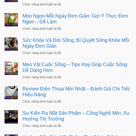
và
Tích
ở
Chức năng bình luận bị tắt
tối
Cực
Tư
ưu
Trong
Vấn
không
Món Ngon Mỗi Ngày Đơn Giản: Gợi Ý Thực Đơn
Cuộc
Tâm
gian
Sống:
Ngon – Dễ Làm
Lý:
sống
Bí
Giải
ở
Chức năng bình luận bị tắt
Quyết
Pháp
Món
Sống
Chăm
Ngon
Kỷ
Sức Khỏe Và Đời Sống: Bí Quyết Sống Khỏe Mỗi
Sóc
Mỗi
Luật
Tinh
Ngày Đơn Giản
Ngày
Thần
Đơn
ở
Chức năng bình luận bị tắt
&
Giản:
Sức
Cân
Gợi
Khỏe
Bằng
Mẹo Vặt Cuộc Sống – Tips Hay Giúp Cuộc Sống
Ý
Và
Cảm
Thực
Dễ Dàng Hơn
Đời
Xúc
Đơn
Sống:
ở
Chức năng bình luận bị tắt
Ngon
Bí
Mẹo
–
Quyết
Vặt
Dễ
Review Điện Thoại Mới Nhất – Đánh Giá Chi Tiết,
Sống
Cuộc
Làm
Khỏe
Hiệu Năng
Sống
Mỗi
–
ở
Chức năng bình luận bị tắt
Ngày
Tips
Review
Đơn
Hay
Điện
Giản
Sự Kiện Ra Mắt Sản Phẩm – Công Nghệ Mới, Xu
Giúp
Thoại
Cuộc
Hướng Thị Trường
Mới
Sống
Nhất
ở
Chức năng bình luận bị tắt
Dễ
–
Sự
Dàng
Đánh
Kiện
Hơn