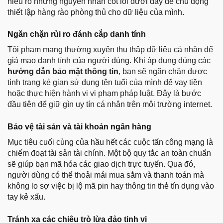
hiểu rõ những nguyên nhân cốt lõi dưới đây để chủ động
thiết lập hàng rào phòng thủ cho dữ liệu của mình.
Ngăn chặn rủi ro đánh cắp danh tính
Tội phạm mạng thường xuyên thu thập dữ liệu cá nhân để
giả mạo danh tính của người dùng. Khi áp dụng đúng các
hướng dẫn bảo mật thông tin
, bạn sẽ ngăn chặn được
tình trạng kẻ gian sử dụng tên tuổi của mình để vay tiền
hoặc thực hiện hành vi vi phạm pháp luật. Đây là bước
đầu tiên để giữ gìn uy tín cá nhân trên môi trường internet.
Bảo vệ tài sản và tài khoản ngân hàng
Mục tiêu cuối cùng của hầu hết các cuộc tấn công mạng là
chiếm đoạt tài sản tài chính. Một bộ quy tắc an toàn chuẩn
sẽ giúp bạn mã hóa các giao dịch trực tuyến. Qua đó,
người dùng có thể thoải mái mua sắm và thanh toán mà
không lo sợ việc bị lộ mã pin hay thông tin thẻ tín dụng vào
tay kẻ xấu.
Tránh xa các chiêu trò lừa đảo tinh vi