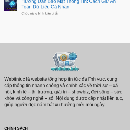
Hướng Dẫn Bảo Mật Thông Tin: Cách Giữ An
Giá
Ra
Chi
Toàn Dữ Liệu Cá Nhân
Mắt
Tiết,
Sản
ở
Chức năng bình luận bị tắt
Hiệu
Phẩm
Hướng
Năng
–
Dẫn
Công
Bảo
Nghệ
Mật
Mới,
Thông
Xu
Tin:
Hướng
Cách
Thị
Giữ
Trường
An
Toàn
Dữ
Liệu
Cá
Nhân
Webtintuc là website tổng hợp tin tức đa lĩnh vực, cung
cấp thông tin nhanh chóng và chính xác về thời sự – xã
hội, kinh tế – thị trường, giải trí – showbiz, đời sống – sức
khỏe và công nghệ – số. Nội dung được cập nhật liên tục,
giúp người đọc nắm bắt xu hướng mới mỗi ngày.
CHÍNH SÁCH