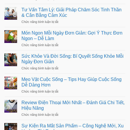
cửa
Duy
Lượng
đẹp,
Trì
Cao
Tư Vấn Tâm Lý: Giải Pháp Chăm Sóc Tinh Thần
đơn
Thói
giản
& Cân Bằng Cảm Xúc
Quen
và
Tích
ở
Chức năng bình luận bị tắt
tối
Cực
Tư
ưu
Trong
Vấn
không
Món Ngon Mỗi Ngày Đơn Giản: Gợi Ý Thực Đơn
Cuộc
Tâm
gian
Sống:
Ngon – Dễ Làm
Lý:
sống
Bí
Giải
ở
Chức năng bình luận bị tắt
Quyết
Pháp
Món
Sống
Chăm
Ngon
Kỷ
Sức Khỏe Và Đời Sống: Bí Quyết Sống Khỏe Mỗi
Sóc
Mỗi
Luật
Tinh
Ngày Đơn Giản
Ngày
Thần
Đơn
ở
Chức năng bình luận bị tắt
&
Giản:
Sức
Cân
Gợi
Khỏe
Bằng
Mẹo Vặt Cuộc Sống – Tips Hay Giúp Cuộc Sống
Ý
Và
Cảm
Thực
Dễ Dàng Hơn
Đời
Xúc
Đơn
Sống:
ở
Chức năng bình luận bị tắt
Ngon
Bí
Mẹo
–
Quyết
Vặt
Dễ
Review Điện Thoại Mới Nhất – Đánh Giá Chi Tiết,
Sống
Cuộc
Làm
Khỏe
Hiệu Năng
Sống
Mỗi
–
ở
Chức năng bình luận bị tắt
Ngày
Tips
Review
Đơn
Hay
Điện
Giản
Sự Kiện Ra Mắt Sản Phẩm – Công Nghệ Mới, Xu
Giúp
Thoại