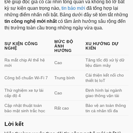
Để giúp độc giả có cái nhìn tổng quan và không bỏ lỡ bất
kỳ sự kiện quan trọng nào,
tin báo mới
đã tổng hợp lại
những điểm nhấn nổi bật. Bảng dưới đây sẽ tóm tắt những
tin công nghệ mới nhất
có tầm ảnh hưởng sâu rộng đến
thị trường toàn cầu trong những ngày vừa qua.
MỨC ĐỘ
SỰ KIỆN CÔNG
XU HƯỚNG DỰ
ẢNH
NGHỆ
KIẾN
HƯỞNG
Ra mắt chip AI thế hệ
Tăng tốc độ xử lý dữ
Cao
mới
liệu đám mây
Cải thiện kết nối cho
Công bố chuẩn Wi-Fi 7
Trung bình
thiết bị IoT
Thử nghiệm xe tự lái
Định hình lại ngành
Cao
cấp độ 4
giao thông vận tải
Cập nhật thuật toán
Bảo vệ an toàn thông
Rất cao
bảo mật sinh trắc học
tin cá nhân tối đa
Lời kết