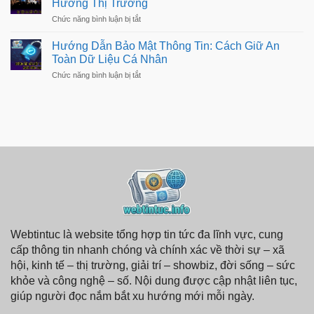
Cuộc
Hướng Thị Trường
Mới
Sống
Nhất
ở
Chức năng bình luận bị tắt
Dễ
–
Sự
Dàng
Đánh
Kiện
Hơn
Hướng Dẫn Bảo Mật Thông Tin: Cách Giữ An
Giá
Ra
Chi
Toàn Dữ Liệu Cá Nhân
Mắt
Tiết,
Sản
ở
Chức năng bình luận bị tắt
Hiệu
Phẩm
Hướng
Năng
–
Dẫn
Công
Bảo
Nghệ
Mật
Mới,
Thông
Xu
Tin:
Hướng
Cách
Thị
Giữ
Trường
An
Toàn
Dữ
Liệu
Cá
Nhân
Webtintuc là website tổng hợp tin tức đa lĩnh vực, cung
cấp thông tin nhanh chóng và chính xác về thời sự – xã
hội, kinh tế – thị trường, giải trí – showbiz, đời sống – sức
khỏe và công nghệ – số. Nội dung được cập nhật liên tục,
giúp người đọc nắm bắt xu hướng mới mỗi ngày.