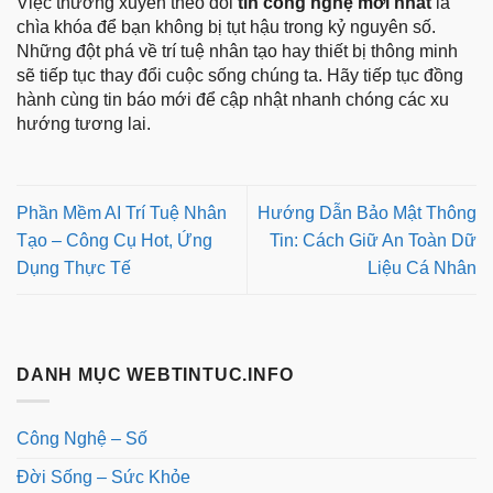
Việc thường xuyên theo dõi
tin công nghệ mới nhất
là
chìa khóa để bạn không bị tụt hậu trong kỷ nguyên số.
Những đột phá về trí tuệ nhân tạo hay thiết bị thông minh
sẽ tiếp tục thay đổi cuộc sống chúng ta. Hãy tiếp tục đồng
hành cùng tin báo mới để cập nhật nhanh chóng các xu
hướng tương lai.
Phần Mềm AI Trí Tuệ Nhân
Hướng Dẫn Bảo Mật Thông
Tạo – Công Cụ Hot, Ứng
Tin: Cách Giữ An Toàn Dữ
Dụng Thực Tế
Liệu Cá Nhân
DANH MỤC WEBTINTUC.INFO
Công Nghệ – Số
Đời Sống – Sức Khỏe