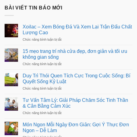
BÀI VIẾT TIN BÁO MỚI
Xoilac – Xem Bóng Đá Và Xem Lại Trận Đấu Chất
Lượng Cao
ở
Chức năng bình luận bị tắt
Xoilac
–
15 mẹo trang trí nhà cửa đẹp, đơn giản và tối ưu
Xem
không gian sống
Bóng
Đá
ở
Chức năng bình luận bị tắt
Và
15
Xem
mẹo
Duy Trì Thói Quen Tích Cực Trong Cuộc Sống: Bí
Lại
trang
Trận
Quyết Sống Kỷ Luật
trí
Đấu
nhà
ở
Chức năng bình luận bị tắt
Chất
cửa
Duy
Lượng
đẹp,
Trì
Cao
Tư Vấn Tâm Lý: Giải Pháp Chăm Sóc Tinh Thần
đơn
Thói
giản
& Cân Bằng Cảm Xúc
Quen
và
Tích
ở
Chức năng bình luận bị tắt
tối
Cực
Tư
ưu
Trong
Vấn
không
Món Ngon Mỗi Ngày Đơn Giản: Gợi Ý Thực Đơn
Cuộc
Tâm
gian
Sống:
Ngon – Dễ Làm
Lý:
sống
Bí
Giải
ở