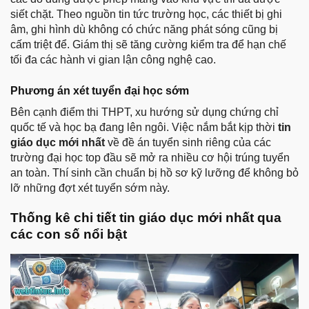
siết chặt. Theo nguồn tin tức trường học, các thiết bị ghi
âm, ghi hình dù không có chức năng phát sóng cũng bị
cấm triệt để. Giám thị sẽ tăng cường kiểm tra để hạn chế
tối đa các hành vi gian lận công nghệ cao.
Phương án xét tuyển đại học sớm
Bên cạnh điểm thi THPT, xu hướng sử dụng chứng chỉ
quốc tế và học bạ đang lên ngôi. Việc nắm bắt kịp thời
tin
giáo dục mới nhất
về đề án tuyển sinh riêng của các
trường đại học top đầu sẽ mở ra nhiều cơ hội trúng tuyển
an toàn. Thí sinh cần chuẩn bị hồ sơ kỹ lưỡng để không bỏ
lỡ những đợt xét tuyển sớm này.
Thống kê chi tiết tin giáo dục mới nhất qua
các con số nổi bật