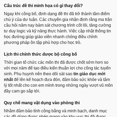
Cấu trúc đề thi minh họa có gì thay đổi?
Ngay khi công bố, định dạng đề thi đã trở thành tâm điểm
chú ý của dư luận. Các chuyên gia nhận định rằng ma trận
câu hỏi năm nay bám sát chương trình cốt lõi, tăng cường
tư duy logic và kỹ năng thực hành. Việc cập nhật thông tin
học đường giúp giáo viên nhanh chóng điều chỉnh
phương pháp ôn tập phù hợp cho học trò.
Lịch thi chính thức được bộ công bố
Thời gian tổ chức các môn thi đã được chốt sớm hơn so
với mọi năm để tạo điều kiện thuận lợi cho công tác tuyển
sinh. Phụ huynh nên theo dõi sát sao
tin giáo dục mới
nhất
để lên kế hoạch đưa đón, đảm bảo sức khỏe và tâm
lý tốt nhất cho con em mình trong những ngày vượt vũ môn
đầy cam go sắp tới.
Quy chế mang vật dụng vào phòng thi
Nhằm đảm bảo tính công bằng và minh bạch, danh mục
các đồ dùng được phép mang vào khu vực thi đã được