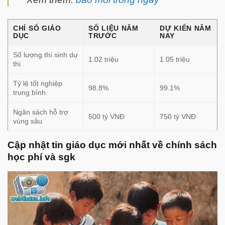
CHỈ SỐ GIÁO
SỐ LIỆU NĂM
DỰ KIẾN NĂM
DỤC
TRƯỚC
NAY
Số lượng thí sinh dự
1.02 triệu
1.05 triệu
thi
Tỷ lệ tốt nghiệp
98.8%
99.1%
trung bình
Ngân sách hỗ trợ
500 tỷ VNĐ
750 tỷ VNĐ
vùng sâu
Cập nhật tin giáo dục mới nhất về chính sách
học phí và sgk