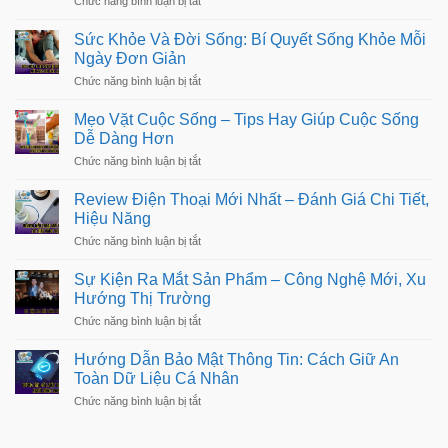
Chức năng bình luận bị tắt
Quyết
Pháp
Món
Sống
Chăm
Ngon
Kỷ
Sức Khỏe Và Đời Sống: Bí Quyết Sống Khỏe Mỗi
Sóc
Mỗi
Luật
Tinh
Ngày Đơn Giản
Ngày
Thần
Đơn
ở
Chức năng bình luận bị tắt
&
Giản:
Sức
Cân
Gợi
Khỏe
Bằng
Mẹo Vặt Cuộc Sống – Tips Hay Giúp Cuộc Sống
Ý
Và
Cảm
Thực
Dễ Dàng Hơn
Đời
Xúc
Đơn
Sống:
ở
Chức năng bình luận bị tắt
Ngon
Bí
Mẹo
–
Quyết
Vặt
Dễ
Review Điện Thoại Mới Nhất – Đánh Giá Chi Tiết,
Sống
Cuộc
Làm
Khỏe
Hiệu Năng
Sống
Mỗi
–
ở
Chức năng bình luận bị tắt
Ngày
Tips
Review
Đơn
Hay
Điện
Giản
Sự Kiện Ra Mắt Sản Phẩm – Công Nghệ Mới, Xu
Giúp
Thoại
Cuộc
Hướng Thị Trường
Mới
Sống
Nhất
ở
Chức năng bình luận bị tắt
Dễ
–
Sự
Dàng
Đánh
Kiện
Hơn
Hướng Dẫn Bảo Mật Thông Tin: Cách Giữ An
Giá
Ra
Chi
Toàn Dữ Liệu Cá Nhân
Mắt
Tiết,
Sản
ở
Chức năng bình luận bị tắt
Hiệu
Phẩm
Hướng
Năng
–
Dẫn
Công
Bảo